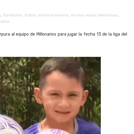
s
,
fundacion
,
futbol
,
johanna moreno
,
no mas voces silenciosas
,
ideos
ura al equipo de Millonarios para jugar la fecha 13 de la liga del