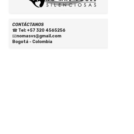
CONTÁCTANOS
☎
Tel: +57 320 4565256
📧
nomasvs@gmail.com
Bogotá - Colombia