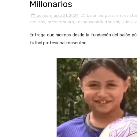
Millonarios
jueves, marzo 21, 2024
balon purpura
,
entrevista
noticias
,
presentadora
,
responsabilidad social
,
video
,
v
Entrega que hicimos desde la fundación del balón púrp
fútbol profesional masculino.