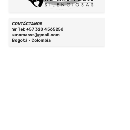
CONTÁCTANOS
☎
Tel: +57 320 4565256
📧
nomasvs@gmail.com
Bogotá - Colombia