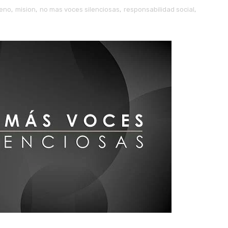
reno
,
mision
,
no mas voces silenciosas
,
responsabilidad social
,