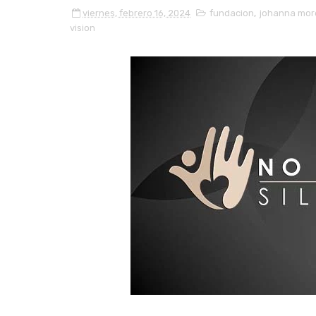
viernes, febrero 16, 2024
fundacion
,
johanna mo
vision