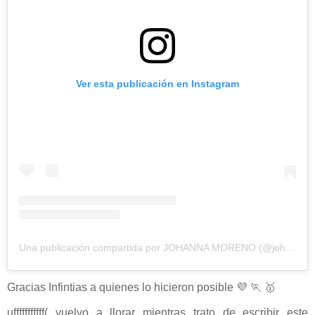
Ver esta publicación en Instagram
Una publicación compartida por JOHANNA MORENO (@johamorenog)
Gracias Infintias a quienes lo hicieron posible 💜 🏃 🥇
ufffffffffff( vuelvo a llorar mientras trato de escribir este